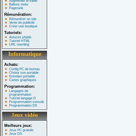
Augmenter le traffic
Balises meta
Pagerank
Rémunération:
Rémunérer un site
Vente de publicité
Créer une boutique
Tutoriels:
Astuces phpbb
Tutoriel HTML
URL rewriting
Informatique
Achats:
Config PC de bureau
Choisir son portable
Entretien portable
Cartes graphiques
Programmation:
Langages de
programmation
Tutoriel langage D
Programmation console
Programmation DS
Jeux vidéo
Meilleurs jeux:
Jeux PC gratuits
Jeux DS