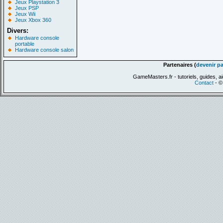
Jeux Playstation 3
Jeux PSP
Jeux Wii
Jeux Xbox 360
Divers:
Hardware console
portable
Hardware console salon
Partenaires (
devenir pa
GameMasters.fr - tutoriels, guides, ai
Contact
- ©