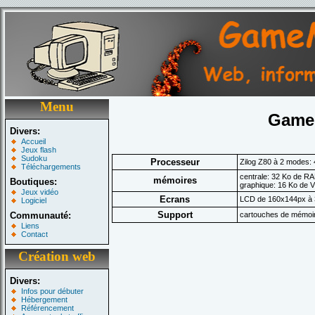
Menu
Game
Divers:
Accueil
Jeux flash
Sudoku
Processeur
Zilog Z80 à 2 modes:
Téléchargements
centrale: 32 Ko de R
mémoires
Boutiques:
graphique: 16 Ko de
Jeux vidéo
Ecrans
LCD de 160x144px à 
Logiciel
Support
Communauté:
cartouches de mémoir
Liens
Contact
Création web
Divers:
Infos pour débuter
Hébergement
Référencement